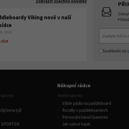
Zobrazit všechny novinky
PŘI
Získej
ddleboardy Viking nově v naší
Přihla
bídce
06. 2026
 více
Souhlasím se
z
Nákupní rádce
 sporty
Vodní sporty
Výběr pádla na paddleboard
ůjčovna lyží
Rozdíly v paddleboardech
Porovnání kánoí Gumotex
m SPORTEN
Jak vybrat kajak