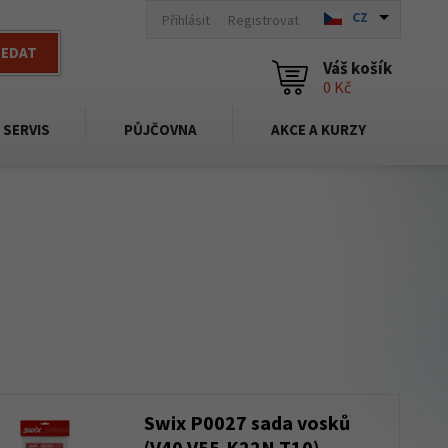
CZ
Přihlásit
Registrovat
LEDAT
Váš košík
0 Kč
SERVIS
PŮJČOVNA
AKCE A KURZY
Swix P0027 sada vosků
(V40,V55,K22N,T10)