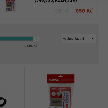
850 Kč
909 Kč
1 650,-
Kč