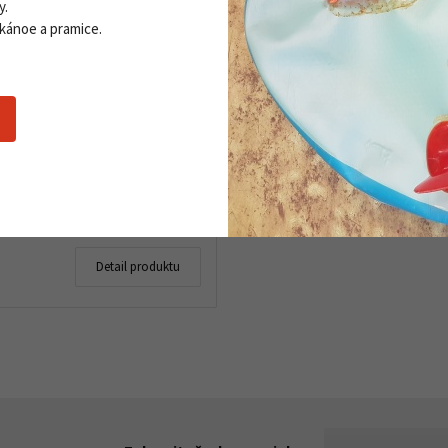
y.
 kánoe a pramice.
19 sada vosků V40, V45,
ada stoupacích vosků pro
 syntetickám korekm.Sada
0 modrý extra - nejpopulárnější z
V, pokrývající široký rozsah teplot
o 5 ks
Detail produktu