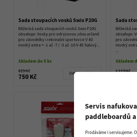
Sada stoupacích vosků Swix P20G
Sada sto
Běžecká sada stoupacích vosků Swix P20G
Běžecká sa
obsahuje: Vosky pro odrazovou zónu určené
obsahuje: 
pro závodníky i rekreační sportovce V 40
pro závodní
modrý extra = -1 až -7 / -3 až -10 V 45 fialový...
modrý extra 
...
Skladem do 5 ks
Skladem d
829 Kč
1 119 Kč
Detail produktu
750 Kč
1 050 K
Servis nafukova
paddleboardů a 
Prodáváme i servisujeme. 