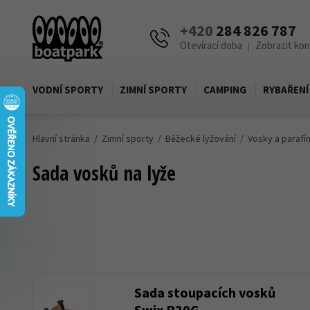
+420
284 826 787
Otevírací doba
Zobrazit ko
|
VODNÍ SPORTY
ZIMNÍ SPORTY
CAMPING
RYBAŘENÍ
Hlavní stránka
Zimní sporty
Běžecké lyžování
Vosky a parafí
Sada vosků na lyže
Sada stoupacích vosků
Swix P20G