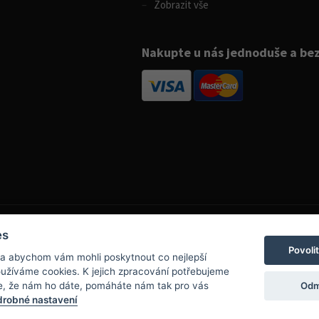
Zobrazit vše
Nakupte u nás jednoduše a be
es
Povoli
 a abychom vám mohli poskytnout co nejlepší
info@boatpark.cz
používáme cookies. K jejich zpracování potřebujeme
www.boatpark.cz
,
www.boatpark.eu
Odm
e, že nám ho dáte, pomáháte nám tak pro vás
robné nastavení