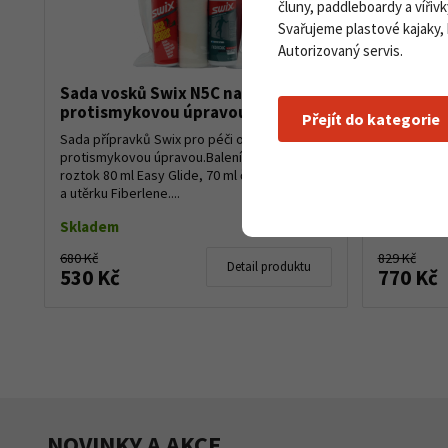
čluny, paddleboardy a vířivk
Svařujeme plastové kajaky,
Autorizovaný servis.
Sada vosků Swix N5C na lyže s
Swix P00
protismykovou úpravou
V55, T10
Přejít do kategorie
Sada přípravků Swix pro péči o běžky s
Praktická s
protismykovou úpravou.Balení obsahuje
běžkaře se
roztok 80 ml Easy Glide, 70 ml čističe skluznic
obsahuje:V4
a utěrku Fiberlene....
vosků řady 
pod bod...
Skladem
Skladem d
680 Kč
829 Kč
Detail produktu
530 Kč
770 Kč
NOVINKY A AKCE