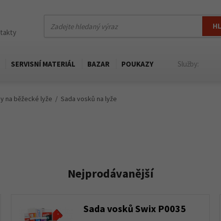
H
ntakty
SERVISNÍ MATERIÁL
BAZAR
POUKAZY
Služby:
ny na běžecké lyže
Sada vosků na lyže
Nejprodávanější
Sada vosků Swix P0035