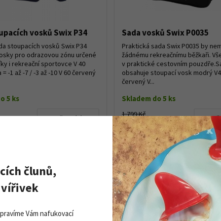
upacích vosků Swix P34
Sada vosků Swix P0035
da stoupacích vosků Swix P34
Praktická sada Swix P0035 by ne
Vosky pro odrazovou zónu určené
žádnému rekreačnímu běžkaři. Vše
ky i rekreační sportovce V 40
v praktické cestovním pouzdře.S
= -1 až -7 / -3 až -10 V 60 červený
obsahuje stoupací vosk modrý V4
červený V...
o 5 ks
Skladem do 5 ks
1 799 Kč
Detail produktu
Detail
č
1 650 Kč
cích člunů,
vířivek
Opravíme Vám nafukovací