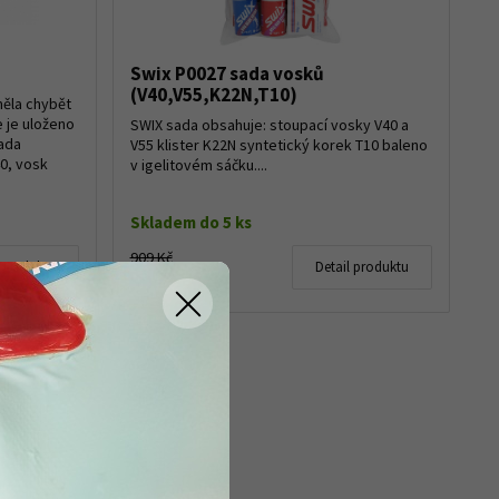
Swix P0027 sada vosků
(V40,V55,K22N,T10)
měla chybět
 je uloženo
SWIX sada obsahuje: stoupací vosky V40 a
ada
V55 klister K22N syntetický korek T10 baleno
0, vosk
v igelitovém sáčku....
Skladem do 5 ks
909 Kč
 produktu
Detail produktu
850 Kč