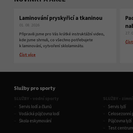
Laminování pryskyřicí a tkaninou
Pa
01. 08. 2026
na
27. 
Připravili jsme pro Vás krátké instruktážní video,
kde jsme shrnuli, co všechno potřebujete
Číst
k laminování, vytvoření sklolaminátu.
Číst více
Služby pro sporty
SLUŽBY - vodní sporty
SLUŽBY - zimní
Servis lodí a člunů
Servis lyží
Vodácká půjčovna lodí
Celosezonní p
Škola eskymování
Půjčovna lyží
Test centru