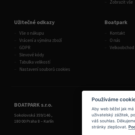
Zobrazit vše
Užitečné odkazy
Boatpark
Vše o nákupu
Kontakt
Vrácení a výměna zboží
O nás
GDPR
Velkoobchod
Slevové kódy
Tabulka velikostí
Nastavení souborů cookies
Používáme cooki
BOATPARK s.r.o.
Aby web běžel jak má
+420 284 826 787
Sokolovská 359/146 ,
uživatelský zážitek, 
+420 604 728 042
180 00 Praha 8 – Karlín
váš souhlas. Děkujem
stránky zlepšovat.
Pod