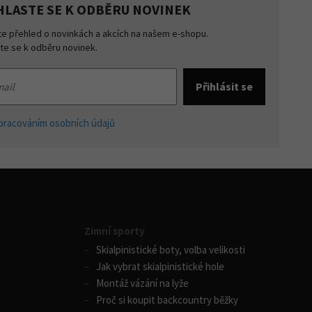
HLASTE SE K ODBĚRU NOVINEK
te přehled o novinkách a akcích na našem e-shopu.
šte se k odběru novinek.
pracováním osobních údajů
Zimní sporty
Skialpinistické boty, volba velikosti
Jak vybrat skialpinistické hole
Montáž vázání na lyže
Proč si koupit backcountry běžky