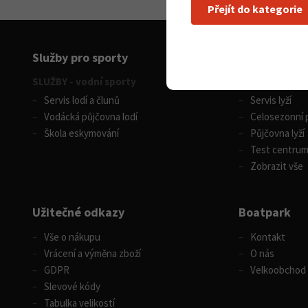
Přejít do kategorie
Služby pro sporty
SLUŽBY - vodní sporty
SLUŽBY - zimní
Servis lodí a člunů
Servis lyží
Vodácká půjčovna lodí
Celosezonní p
Škola eskymování
Půjčovna lyží
Test centru
Zobrazit vše
Užitečné odkazy
Boatpark
Vše o nákupu
Kontakt
Vrácení a výměna zboží
O nás
GDPR
Velkoobchod
Slevové kódy
Tabulka velikostí