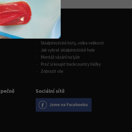
Zimní sporty
Skialpinistické boty, volba velikosti
Jak vybrat skialpinistické hole
Montáž vázání na lyže
Proč si koupit backcountry běžky
Zobrazit vše
zpečně
Sociální sítě