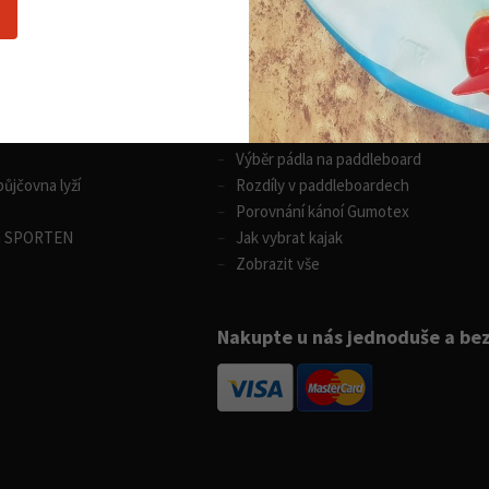
Nákupní rádce
 sporty
Vodní sporty
Výběr pádla na paddleboard
ůjčovna lyží
Rozdíly v paddleboardech
Porovnání kánoí Gumotex
m SPORTEN
Jak vybrat kajak
Zobrazit vše
Nakupte u nás jednoduše a be