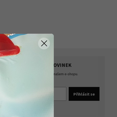
HLASTE SE K ODBĚRU NOVINEK
te přehled o novinkách a akcích na našem e-shopu.
šte se k odběru novinek.
pracováním osobních údajů