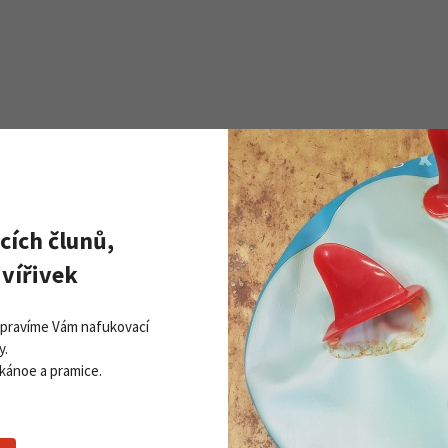
cích člunů,
Zobrazit všechny novinky
PŘI
vířivek
Získej
ddleboardy Viking nově v naší
Přihla
bídce
Opravíme Vám nafukovací
06. 2026
y.
 kánoe a pramice.
 více
Souhlasím se
z