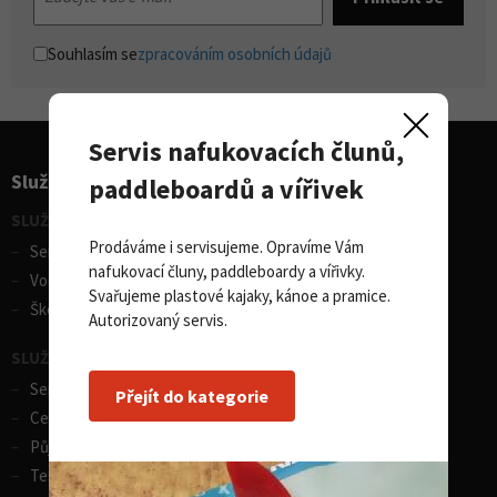
Souhlasím se
zpracováním osobních údajů
Servis nafukovacích člunů,
Služby pro sporty
paddleboardů a vířivek
SLUŽBY - vodní sporty
Prodáváme i servisujeme. Opravíme Vám
Servis lodí a člunů
nafukovací čluny, paddleboardy a vířivky.
Vodácká půjčovna lodí
Svařujeme plastové kajaky, kánoe a pramice.
Škola eskymování
Autorizovaný servis.
SLUŽBY - zimní sporty
Servis lyží
Přejít do kategorie
Celosezonní půjčovna lyží
Půjčovna lyží
Test centrum SPORTEN