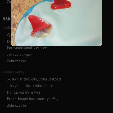
Zobrazit vše
Nákupní rádce
Vodní sporty
Výběr pádla na paddleboard
Rozdíly v paddleboardech
Porovnání kánoí Gumotex
Jak vybrat kajak
Zobrazit vše
Zimní sporty
Skialpinistické boty, volba velikosti
Jak vybrat skialpinistické hole
Montáž vázání na lyže
Proč si koupit backcountry běžky
Zobrazit vše