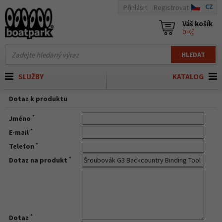
CZ
Přihlásit
Registrovat
Váš košík
0 Kč
HLEDAT
SLUŽBY
KATALOG
Dotaz k produktu
*
Jméno
*
E-mail
*
Telefon
*
Dotaz na produkt
*
Dotaz