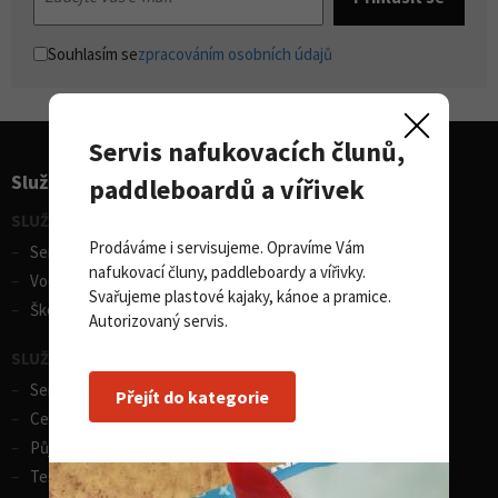
Souhlasím se
zpracováním osobních údajů
Servis nafukovacích člunů,
Služby pro sporty
paddleboardů a vířivek
SLUŽBY - vodní sporty
Prodáváme i servisujeme. Opravíme Vám
Servis lodí a člunů
nafukovací čluny, paddleboardy a vířivky.
Vodácká půjčovna lodí
Svařujeme plastové kajaky, kánoe a pramice.
Škola eskymování
Autorizovaný servis.
SLUŽBY - zimní sporty
Servis lyží
Přejít do kategorie
Celosezonní půjčovna lyží
Půjčovna lyží
Test centrum SPORTEN