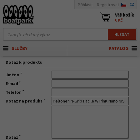
CZ
Přihlásit
Registrovat
Váš košík
0 Kč
HLEDAT
SLUŽBY
KATALOG
Dotaz k produktu
*
Jméno
*
E-mail
*
Telefon
*
Dotaz na produkt
*
Dotaz