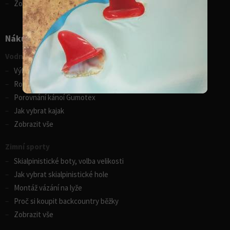
Zobrazit vše
Nákupní rádce
Vodní sporty
Výběr pádla na paddleboard
Rozdíly v paddleboardech
Porovnání kánoí Gumotex
Jak vybrat kajak
Zobrazit vše
Zimní sporty
Skialpinistické boty, volba velikosti
Jak vybrat skialpinistické hole
Montáž vázání na lyže
Proč si koupit backcountry běžky
Zobrazit vše