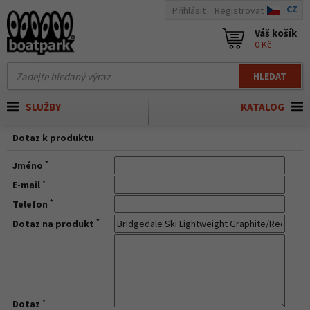
CZ
Přihlásit
Registrovat
Váš košík
0 Kč
HLEDAT
SLUŽBY
KATALOG
Dotaz k produktu
*
Jméno
*
E-mail
*
Telefon
*
Dotaz na produkt
*
Dotaz