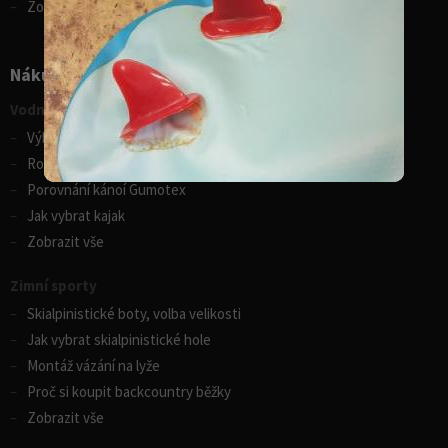
Zobrazit vše
Nákupní rádce
Vodní sporty
Výběr pádla na paddleboard
Rozdíly v paddleboardech
Porovnání kánoí Gumotex
Jak vybrat kajak
Zobrazit vše
Zimní sporty
Skialpinistické boty, volba velikosti
Jak vybrat skialpinistické hole
Montáž vázání na lyže
Proč si koupit backcountry běžky
Zobrazit vše