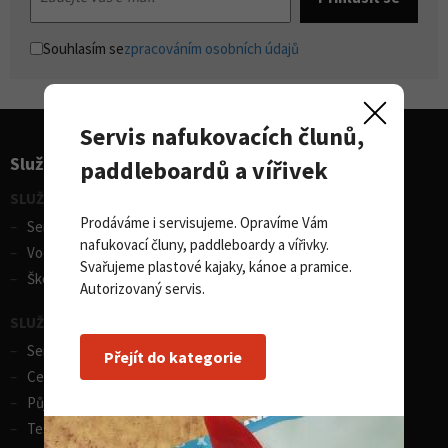
Souhlasím se
zpracováním osobních údajů
Servis nafukovacích člunů,
Služby pro sporty
paddleboardů a vířivek
SLUŽBY - vodní sporty
Prodáváme i servisujeme. Opravíme Vám
Servis lodí a člunů
nafukovací čluny, paddleboardy a vířivky.
Vodácká půjčovna lodí
Svařujeme plastové kajaky, kánoe a pramice.
Škola eskymování
Autorizovaný servis.
SLUŽBY - zimní sporty
Servis lyží
Přejít do kategorie
Celosezonní půjčovna lyží
Půjčovna lyží
Test centrum SPORTEN