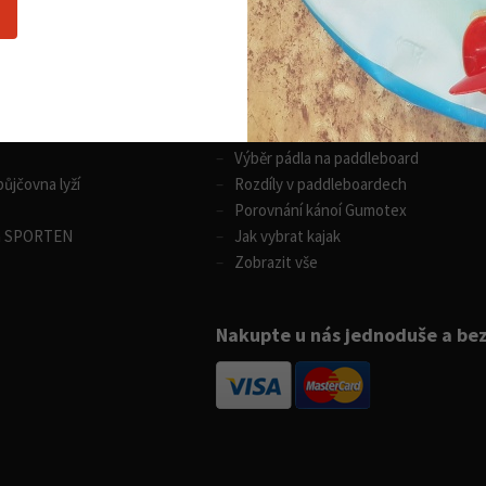
Nákupní rádce
 sporty
Vodní sporty
Výběr pádla na paddleboard
ůjčovna lyží
Rozdíly v paddleboardech
Porovnání kánoí Gumotex
m SPORTEN
Jak vybrat kajak
Zobrazit vše
Nakupte u nás jednoduše a be