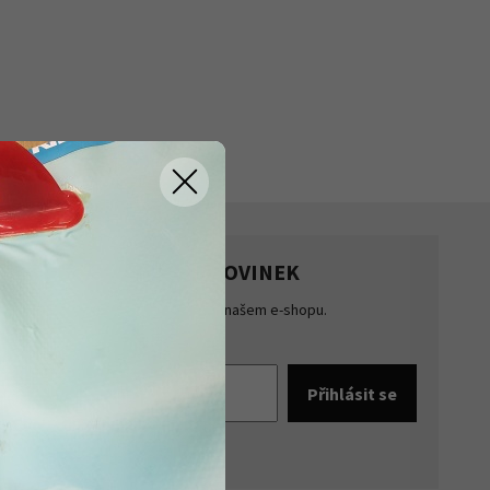
HLASTE SE K ODBĚRU NOVINEK
te přehled o novinkách a akcích na našem e-shopu.
šte se k odběru novinek.
pracováním osobních údajů