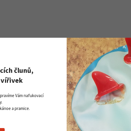
cích člunů,
Zobrazit všechny novinky
PŘI
vířivek
Získej
ddleboardy Viking nově v naší
Přihla
bídce
Opravíme Vám nafukovací
06. 2026
y.
 kánoe a pramice.
 více
Souhlasím se
z