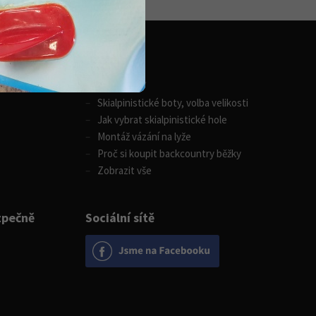
Zimní sporty
Skialpinistické boty, volba velikosti
Jak vybrat skialpinistické hole
Montáž vázání na lyže
Proč si koupit backcountry běžky
Zobrazit vše
zpečně
Sociální sítě