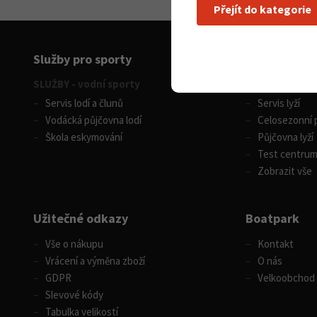
Přejít do kategorie
Služby pro sporty
SLUŽBY - vodní sporty
SLUŽBY - zimní
Servis lodí a člunů
Servis lyží
Vodácká půjčovna lodí
Celosezonní p
Škola eskymování
Půjčovna lyží
Test centru
Zobrazit vše
Užitečné odkazy
Boatpark
Vše o nákupu
Kontakt
Vrácení a výměna zboží
O nás
GDPR
Velkoobchod
Slevové kódy
Tabulka velikostí