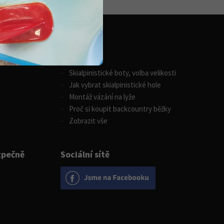
Zimní sporty
Skialpinistické boty, volba velikosti
Jak vybrat skialpinistické hole
Montáž vázání na lyže
Proč si koupit backcountry běžky
Zobrazit vše
zpečně
Sociální sítě