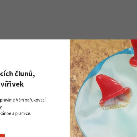
cích člunů,
Zobrazit všechny novinky
PŘI
vířivek
Získej
ddleboardy Viking nově v naší
Přihla
bídce
Opravíme Vám nafukovací
06. 2026
y.
 kánoe a pramice.
 více
Souhlasím se
z