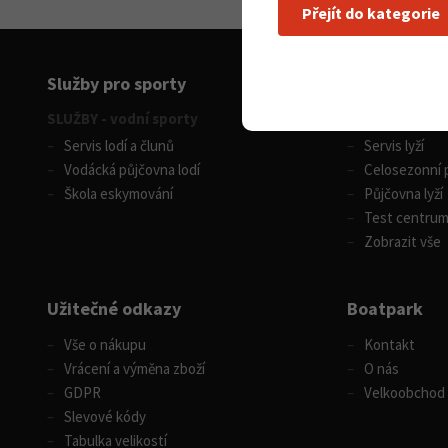
Přejít do kategorie
Služby pro sporty
SLUŽBY - vodní sporty
SLUŽBY - zimní
Servis lodí a člunů
Servis lyží
Vodácká půjčovna lodí
Celosezonní p
Škola eskymování
Půjčovna lyží
Test centru
Zobrazit vše
Užitečné odkazy
Boatpark
Vše o nákupu
Kontakt
Vrácení a výměna zboží
O nás
GDPR
Velkoobchod
Slevové kódy
Tabulka velikostí