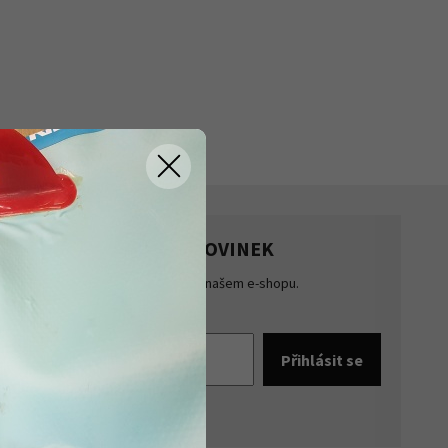
HLASTE SE K ODBĚRU NOVINEK
te přehled o novinkách a akcích na našem e-shopu.
šte se k odběru novinek.
pracováním osobních údajů