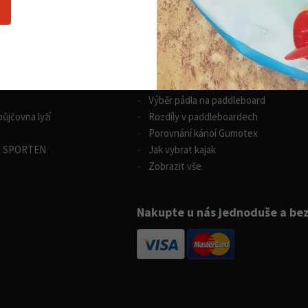
Nákupní rádce
 sporty
Vodní sporty
Výběr pádla na paddleboard
ůjčovna lyží
Rozdíly v paddleboardech
Porovnání kánoí Gumotex
m SPORTEN
Jak vybrat kajak
Zobrazit vše
Nakupte u nás jednoduše a be