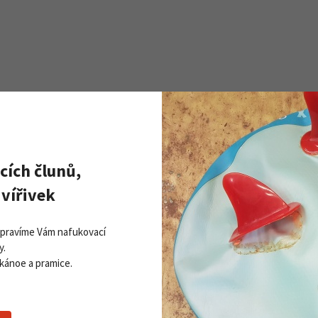
cích člunů,
Zobrazit všechny novinky
PŘI
vířivek
Získej
ddleboardy Viking nově v naší
Přihla
bídce
Opravíme Vám nafukovací
06. 2026
y.
 kánoe a pramice.
 více
Souhlasím se
z