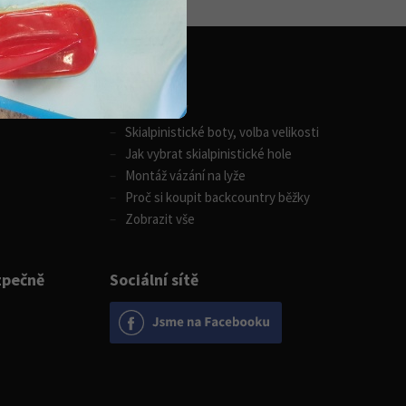
Zimní sporty
Skialpinistické boty, volba velikosti
Jak vybrat skialpinistické hole
Montáž vázání na lyže
Proč si koupit backcountry běžky
Zobrazit vše
zpečně
Sociální sítě