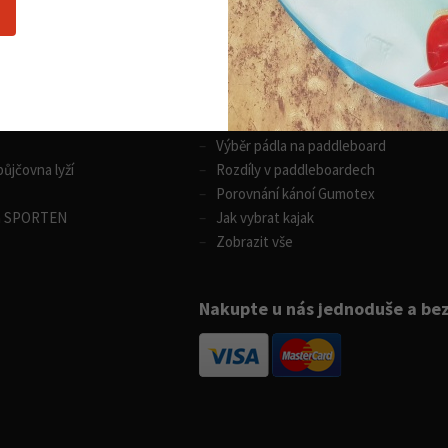
Nákupní rádce
 sporty
Vodní sporty
Výběr pádla na paddleboard
ůjčovna lyží
Rozdíly v paddleboardech
Porovnání kánoí Gumotex
m SPORTEN
Jak vybrat kajak
Zobrazit vše
Nakupte u nás jednoduše a be