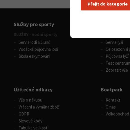
Přejít do kategorie
Služby pro sporty
SLUŽBY - vodní sporty
SLUŽBY - zimní
Servis lodí a člunů
Servis lyží
Vodácká půjčovna lodí
Celosezonní p
Škola eskymování
Půjčovna lyží
Test centru
Zobrazit vše
Užitečné odkazy
Boatpark
Vše o nákupu
Kontakt
Vrácení a výměna zboží
O nás
GDPR
Velkoobchod
Slevové kódy
Tabulka velikostí