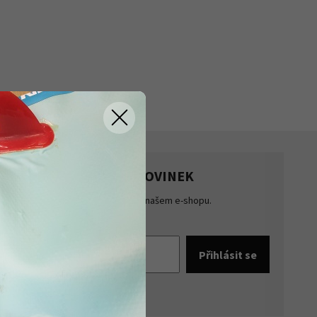
HLASTE SE K ODBĚRU NOVINEK
te přehled o novinkách a akcích na našem e-shopu.
šte se k odběru novinek.
pracováním osobních údajů