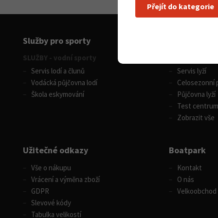
Přejít do kategorie
Služby pro sporty
SLUŽBY - vodní sporty
SLUŽBY - zimní
Servis lodí a člunů
Servis lyží
Vodácká půjčovna lodí
Celosezonní p
Škola eskymování
Půjčovna lyží
Test centru
Zobrazit vše
Užitečné odkazy
Boatpark
Vše o nákupu
Kontakt
Vrácení a výměna zboží
O nás
GDPR
Velkoobchod
Slevové kódy
Tabulka velikostí