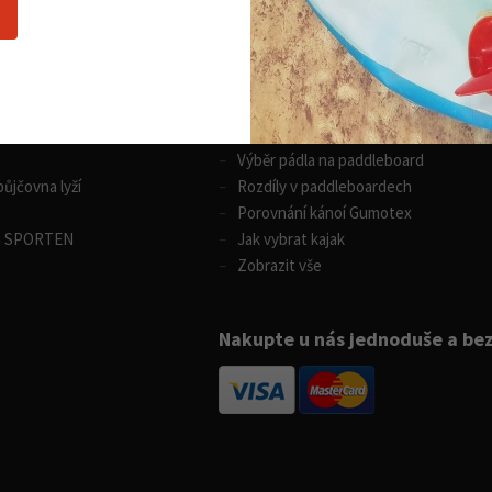
Nákupní rádce
 sporty
Vodní sporty
Výběr pádla na paddleboard
ůjčovna lyží
Rozdíly v paddleboardech
Porovnání kánoí Gumotex
m SPORTEN
Jak vybrat kajak
Zobrazit vše
Nakupte u nás jednoduše a be