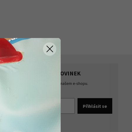
HLASTE SE K ODBĚRU NOVINEK
te přehled o novinkách a akcích na našem e-shopu.
šte se k odběru novinek.
pracováním osobních údajů