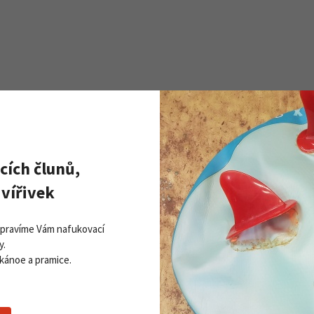
cích člunů,
Zobrazit všechny novinky
PŘI
vířivek
Získej
ddleboardy Viking nově v naší
Přihla
bídce
Opravíme Vám nafukovací
06. 2026
y.
 kánoe a pramice.
 více
Souhlasím se
z