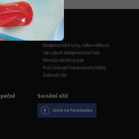
Zimní sporty
Skialpinistické boty, volba velikosti
Jak vybrat skialpinistické hole
Montáž vázání na lyže
Proč si koupit backcountry běžky
Zobrazit vše
zpečně
Sociální sítě