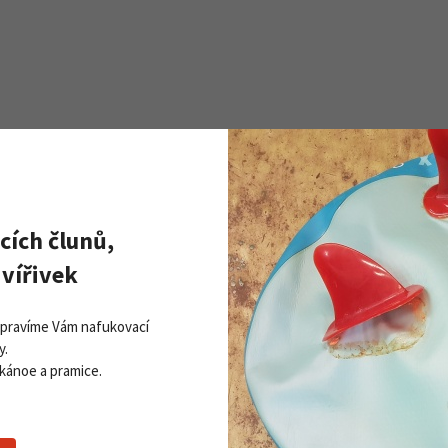
cích člunů,
Zobrazit všechny novinky
PŘI
vířivek
Získej
ddleboardy Viking nově v naší
Přihla
bídce
Opravíme Vám nafukovací
06. 2026
y.
 kánoe a pramice.
 více
Souhlasím se
z