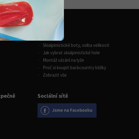
Zimní sporty
Skialpinistické boty, volba velikosti
Jak vybrat skialpinistické hole
Montáž vázání na lyže
Proč si koupit backcountry běžky
Zobrazit vše
zpečně
Sociální sítě