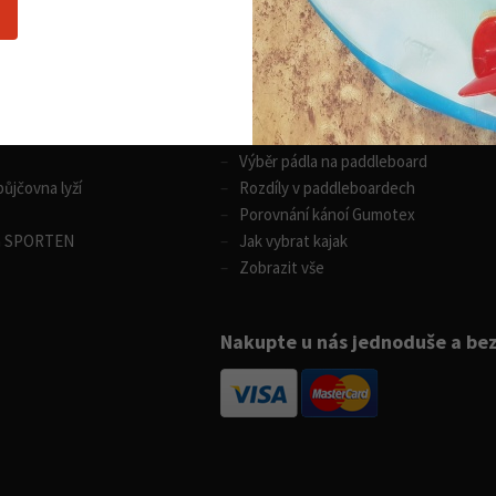
Nákupní rádce
 sporty
Vodní sporty
Výběr pádla na paddleboard
ůjčovna lyží
Rozdíly v paddleboardech
Porovnání kánoí Gumotex
m SPORTEN
Jak vybrat kajak
Zobrazit vše
Nakupte u nás jednoduše a be