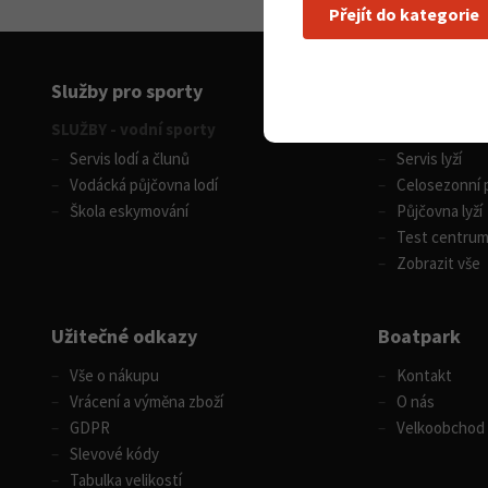
Přejít do kategorie
Služby pro sporty
SLUŽBY - vodní sporty
SLUŽBY - zimní
Servis lodí a člunů
Servis lyží
Vodácká půjčovna lodí
Celosezonní p
Škola eskymování
Půjčovna lyží
Test centru
Zobrazit vše
Užitečné odkazy
Boatpark
Vše o nákupu
Kontakt
Vrácení a výměna zboží
O nás
GDPR
Velkoobchod
Slevové kódy
Tabulka velikostí