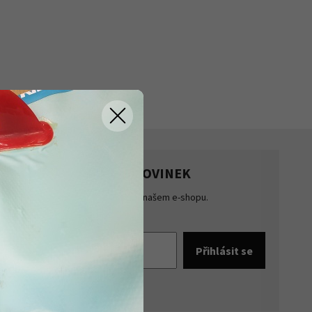
HLASTE SE K ODBĚRU NOVINEK
te přehled o novinkách a akcích na našem e-shopu.
šte se k odběru novinek.
pracováním osobních údajů