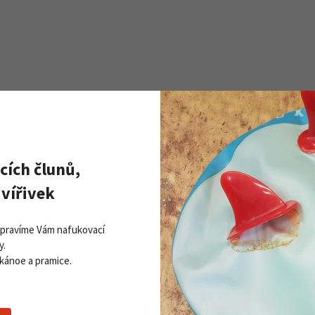
cích člunů,
Zobrazit všechny novinky
PŘI
vířivek
Získej
ddleboardy Viking nově v naší
Přihla
bídce
Opravíme Vám nafukovací
06. 2026
y.
 kánoe a pramice.
 více
Souhlasím se
z