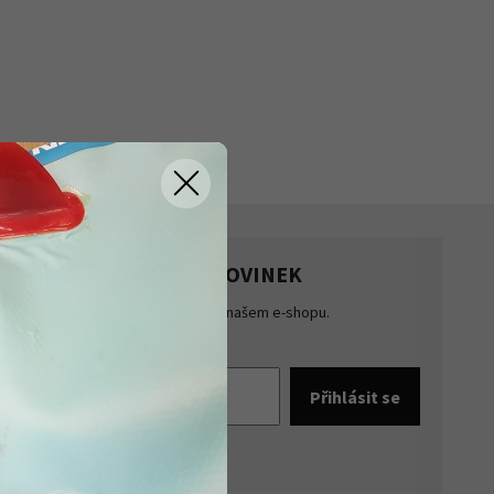
HLASTE SE K ODBĚRU NOVINEK
te přehled o novinkách a akcích na našem e-shopu.
šte se k odběru novinek.
pracováním osobních údajů