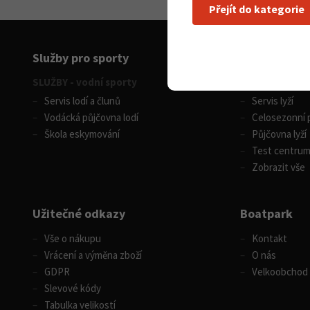
Přejít do kategorie
Služby pro sporty
SLUŽBY - vodní sporty
SLUŽBY - zimní
Servis lodí a člunů
Servis lyží
Vodácká půjčovna lodí
Celosezonní p
Škola eskymování
Půjčovna lyží
Test centru
Zobrazit vše
Užitečné odkazy
Boatpark
Vše o nákupu
Kontakt
Vrácení a výměna zboží
O nás
GDPR
Velkoobchod
Slevové kódy
Tabulka velikostí