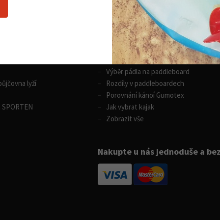
Nákupní rádce
 sporty
Vodní sporty
Výběr pádla na paddleboard
ůjčovna lyží
Rozdíly v paddleboardech
Porovnání kánoí Gumotex
m SPORTEN
Jak vybrat kajak
Zobrazit vše
Nakupte u nás jednoduše a be