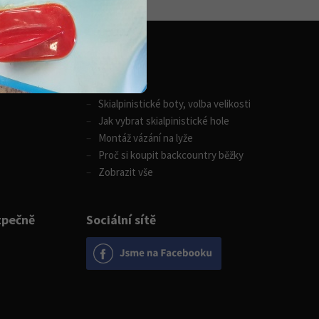
Zimní sporty
Skialpinistické boty, volba velikosti
Jak vybrat skialpinistické hole
Montáž vázání na lyže
Proč si koupit backcountry běžky
Zobrazit vše
zpečně
Sociální sítě