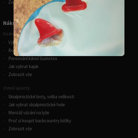
Zobrazit vše
Nákupní rádce
Vodní sporty
Výběr pádla na paddleboard
Rozdíly v paddleboardech
Porovnání kánoí Gumotex
Jak vybrat kajak
Zobrazit vše
Zimní sporty
Skialpinistické boty, volba velikosti
Jak vybrat skialpinistické hole
Montáž vázání na lyže
Proč si koupit backcountry běžky
Zobrazit vše