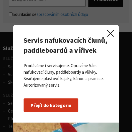
Souhlasím se
zpracováním osobních údajů
Servis nafukovacích člunů,
Služby pro sporty
paddleboardů a vířivek
SLUŽBY - vodní sporty
Prodáváme i servisujeme. Opravíme Vám
Servis lodí a člunů
nafukovací čluny, paddleboardy a vířivky.
Vodácká půjčovna lodí
Svařujeme plastové kajaky, kánoe a pramice.
Škola eskymování
Autorizovaný servis.
SLUŽBY - zimní sporty
Servis lyží
Přejít do kategorie
Celosezonní půjčovna lyží
Půjčovna lyží
Test centrum SPORTEN