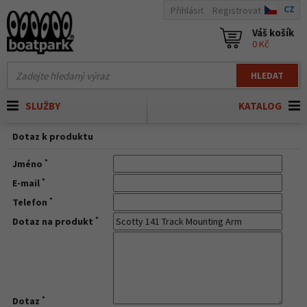
CZ
Přihlásit
Registrovat
Váš košík
0 Kč
HLEDAT
SLUŽBY
KATALOG
Dotaz k produktu
*
Jméno
*
E-mail
*
Telefon
*
Dotaz na produkt
*
Dotaz