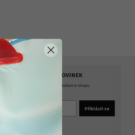
HLASTE SE K ODBĚRU NOVINEK
te přehled o novinkách a akcích na našem e-shopu.
šte se k odběru novinek.
pracováním osobních údajů