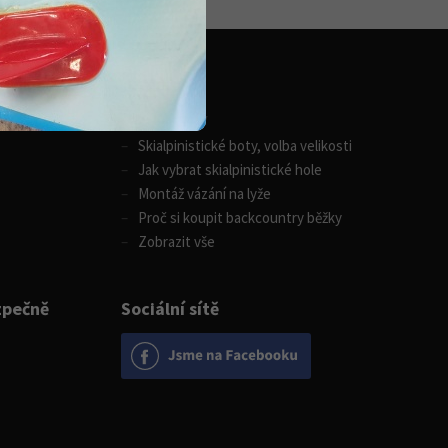
Zimní sporty
Skialpinistické boty, volba velikosti
Jak vybrat skialpinistické hole
Montáž vázání na lyže
Proč si koupit backcountry běžky
Zobrazit vše
zpečně
Sociální sítě