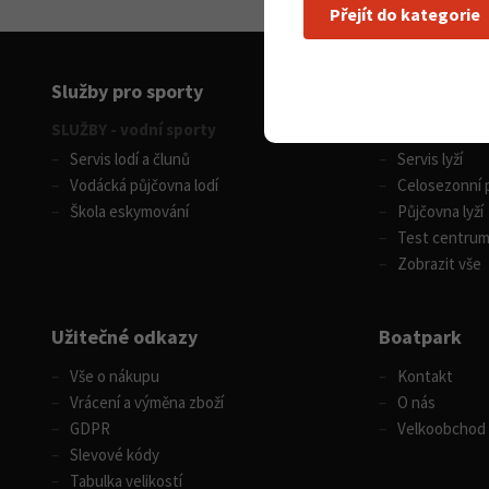
Přejít do kategorie
Služby pro sporty
SLUŽBY - vodní sporty
SLUŽBY - zimní
Servis lodí a člunů
Servis lyží
Vodácká půjčovna lodí
Celosezonní p
Škola eskymování
Půjčovna lyží
Test centru
Zobrazit vše
Užitečné odkazy
Boatpark
Vše o nákupu
Kontakt
Vrácení a výměna zboží
O nás
GDPR
Velkoobchod
Slevové kódy
Tabulka velikostí