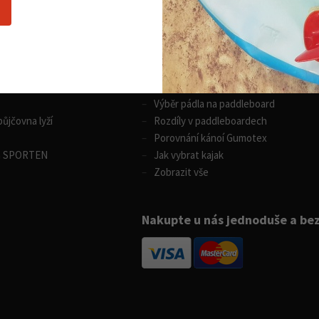
Nákupní rádce
 sporty
Vodní sporty
Výběr pádla na paddleboard
ůjčovna lyží
Rozdíly v paddleboardech
Porovnání kánoí Gumotex
m SPORTEN
Jak vybrat kajak
Zobrazit vše
Nakupte u nás jednoduše a be