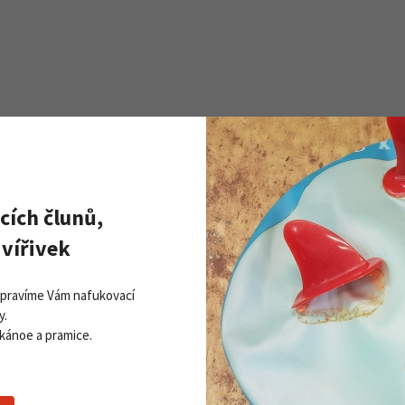
cích člunů,
Zobrazit všechny novinky
PŘI
vířivek
Získej
ddleboardy Viking nově v naší
Přihla
bídce
Opravíme Vám nafukovací
06. 2026
y.
 kánoe a pramice.
 více
Souhlasím se
z