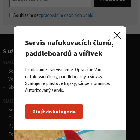
Souhlasím se
zpracováním osobních údajů
Servis nafukovacích člunů,
Služby pro sporty
paddleboardů a vířivek
SLUŽBY - vodní sporty
Prodáváme i servisujeme. Opravíme Vám
Servis lodí a člunů
nafukovací čluny, paddleboardy a vířivky.
Vodácká půjčovna lodí
Svařujeme plastové kajaky, kánoe a pramice.
Škola eskymování
Autorizovaný servis.
SLUŽBY - zimní sporty
Servis lyží
Přejít do kategorie
Celosezonní půjčovna lyží
Půjčovna lyží
Test centrum SPORTEN