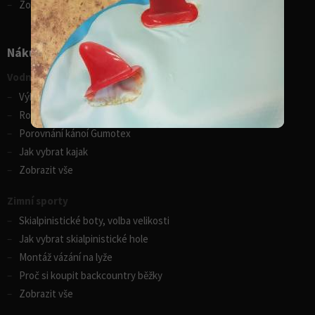
Zobrazit vše
Nákupní rádce
Vodní sporty
Výběr pádla na paddleboard
Rozdíly v paddleboardech
Porovnání kánoí Gumotex
Jak vybrat kajak
Zobrazit vše
Zimní sporty
Skialpinistické boty, volba velikosti
Jak vybrat skialpinistické hole
Montáž vázání na lyže
Proč si koupit backcountry běžky
Zobrazit vše