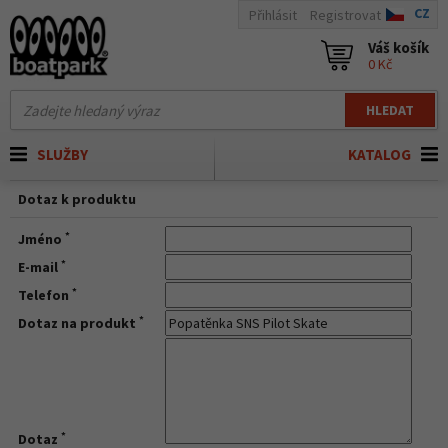
CZ
Přihlásit
Registrovat
Váš košík
0 Kč
HLEDAT
SLUŽBY
KATALOG
Dotaz k produktu
*
Jméno
*
E-mail
*
Telefon
*
Dotaz na produkt
*
Dotaz