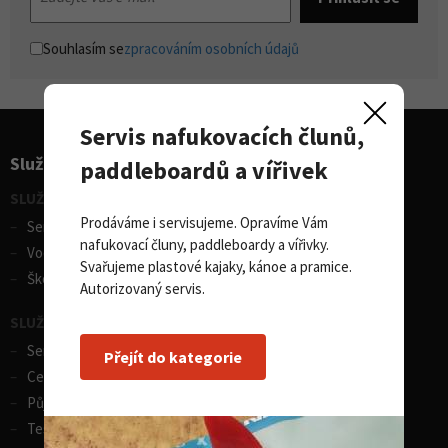
Souhlasím se
zpracováním osobních údajů
Servis nafukovacích člunů,
Služby pro sporty
paddleboardů a vířivek
SLUŽBY - vodní sporty
Prodáváme i servisujeme. Opravíme Vám
Servis lodí a člunů
nafukovací čluny, paddleboardy a vířivky.
Vodácká půjčovna lodí
Svařujeme plastové kajaky, kánoe a pramice.
Škola eskymování
Autorizovaný servis.
SLUŽBY - zimní sporty
Servis lyží
Přejít do kategorie
Celosezonní půjčovna lyží
Půjčovna lyží
Test centrum SPORTEN