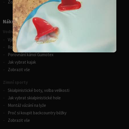
Zobrazit vše
Nákupní rádce
Vodní sporty
Výběr pádla na paddleboard
Rozdíly v paddleboardech
Porovnání kánoí Gumotex
Jak vybrat kajak
Zobrazit vše
Zimní sporty
Skialpinistické boty, volba velikosti
Jak vybrat skialpinistické hole
Montáž vázání na lyže
Proč si koupit backcountry běžky
Zobrazit vše