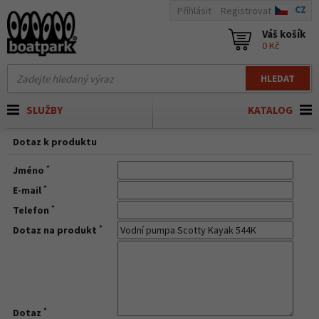
CZ
Přihlásit
Registrovat
Váš košík
0 Kč
HLEDAT
SLUŽBY
KATALOG
Dotaz k produktu
*
Jméno
*
E-mail
*
Telefon
*
Dotaz na produkt
*
Dotaz