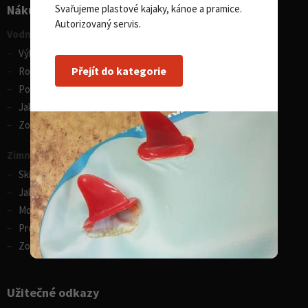
Nákupní rádce
Svařujeme plastové kajaky, kánoe a pramice.
Autorizovaný servis.
Vodní sporty
Výběr pádla na paddleboard
Přejít do kategorie
Rozdíly v paddleboardech
Porovnání kánoí Gumotex
Jak vybrat kajak
Zobrazit vše
Zimní sporty
Skialpinistické boty, volba velikosti
Jak vybrat skialpinistické hole
Montáž vázání na lyže
Proč si koupit backcountry běžky
Zobrazit vše
Užitečné odkazy