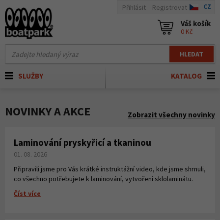
CZ
Přihlásit
Registrovat
Váš košík
0 Kč
HLEDAT
SLUŽBY
KATALOG
NOVINKY A AKCE
Zobrazit všechny novinky
Laminování pryskyřicí a tkaninou
01. 08. 2026
Připravili jsme pro Vás krátké instruktážní video, kde jsme shrnuli,
co všechno potřebujete k laminování, vytvoření sklolaminátu.
Číst více